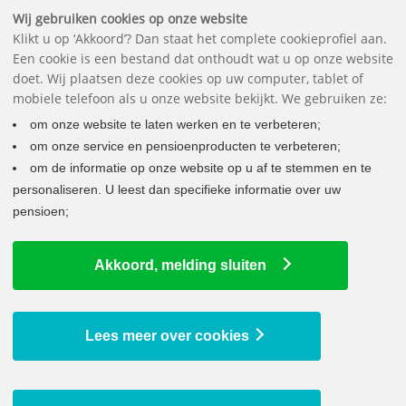
Downloads
Vragen
Contact
Het pensioenfonds
English
Wij gebruiken cookies op onze website
Klikt u op ‘Akkoord’? Dan staat het complete cookieprofiel aan.
Een cookie is een bestand dat onthoudt wat u op onze website
doet. Wij plaatsen deze cookies op uw computer, tablet of
mobiele telefoon als u onze website bekijkt. We gebruiken ze:
om onze website te laten werken en te verbeteren;
om onze service en pensioenproducten te verbeteren;
om de informatie op onze website op u af te stemmen en te
personaliseren. U leest dan specifieke informatie over uw
pensioen;
LAATSTE NIEUWS
Akkoord, melding sluiten
Uw pensioen wordt verhoogd
9 juli 2026
Bedrag ineens bij pensionering vanaf 2029 mogelijk
Lees meer over cookies
29 juni 2026
Uw jaaropgave staat voor u klaar