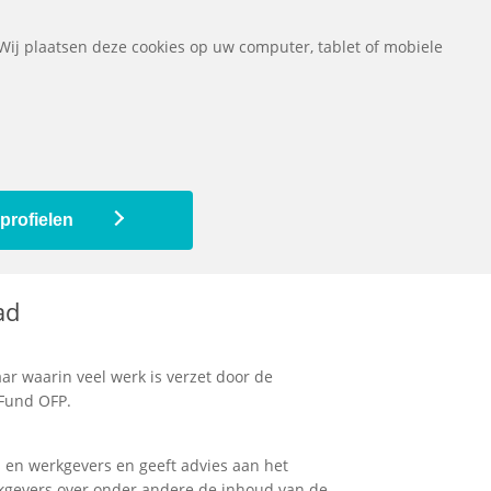
ownloads
Vragen
Contact
Het pensioenfonds
English
 Wij plaatsen deze cookies op uw computer, tablet of mobiele
De pensioenregeling
Mijn pensioen
profielen
ad
ar waarin veel werk is verzet door de
 Fund OFP.
en werkgevers en geeft advies aan het
kgevers over onder andere de inhoud van de