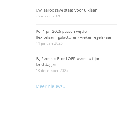
Uw jaaropgave staat voor u klaar
26 maart 2026
Per 1 juli 2026 passen wij de
flexibiliseringsfactoren (=rekenregels) aan
14 januari 2026
J&J Pension Fund OFP wenst u fijne
feestdagen!
18 december 2025
Meer nieuws...