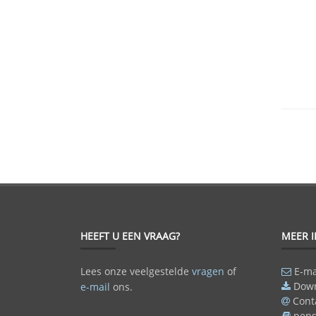
HEEFT U EEN VRAAG?
MEER 
Lees onze veelgestelde
vragen
of
E-ma
Dow
e-mail
ons.
Cont
pens