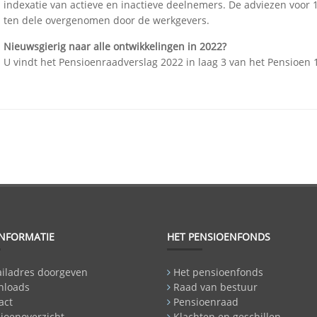
indexatie van actieve en inactieve deelnemers. De adviezen voor 1
ten dele overgenomen door de werkgevers.
Nieuwsgierig naar alle ontwikkelingen in 2022?
U vindt het Pensioenraadverslag 2022 in laag 3 van het Pensioen 
INFORMATIE
HET PENSIOENFONDS
iladres doorgeven
Het pensioenfonds
nloads
Raad van bestuur
act
Pensioenraad
ioenoverzicht
Klachten en geschillen