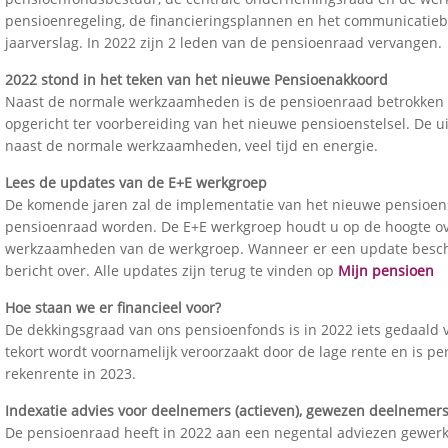
pensioenregeling, de financieringsplannen en het communicatiebele
jaarverslag. In 2022 zijn 2 leden van de pensioenraad vervangen.
2022 stond in het teken van het nieuwe Pensioenakkoord
Naast de normale werkzaamheden is de pensioenraad betrokken b
opgericht ter voorbereiding van het nieuwe pensioenstelsel. De u
naast de normale werkzaamheden, veel tijd en energie.
Lees de updates van de E+E werkgroep
De komende jaren zal de implementatie van het nieuwe pensioens
pensioenraad worden. De E+E werkgroep houdt u op de hoogte ov
werkzaamheden van de werkgroep. Wanneer er een update beschi
bericht over. Alle updates zijn terug te vinden op
Mijn pensioen
Hoe staan we er financieel voor?
De dekkingsgraad van ons pensioenfonds is in 2022 iets gedaald 
tekort wordt voornamelijk veroorzaakt door de lage rente en is pe
rekenrente in 2023.
Indexatie advies voor deelnemers (actieven), gewezen deelnemers
De pensioenraad heeft in 2022 aan een negental adviezen gewerkt