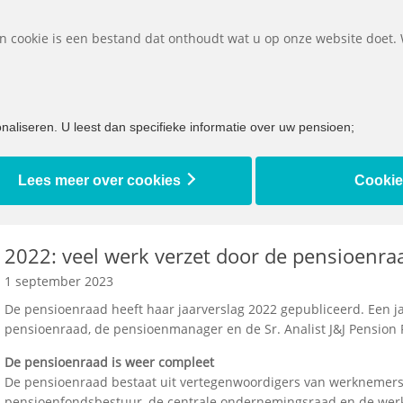
D
Een cookie is een bestand dat onthoudt wat u op onze website doet.
et ik doen bij...
Bijna met pensioen
Ik ben al met pensioen
aliseren. U leest dan specifieke informatie over uw pensioen;
Lees meer over cookies
Cookie
2022: veel werk verzet door de pensioenra
1 september 2023
De pensioenraad heeft haar jaarverslag 2022 gepubliceerd. Een ja
pensioenraad, de pensioenmanager en de Sr. Analist J&J Pension
De pensioenraad is weer compleet
De pensioenraad bestaat uit vertegenwoordigers van werknemers 
pensioenfondsbestuur, de centrale ondernemingsraad en de wer