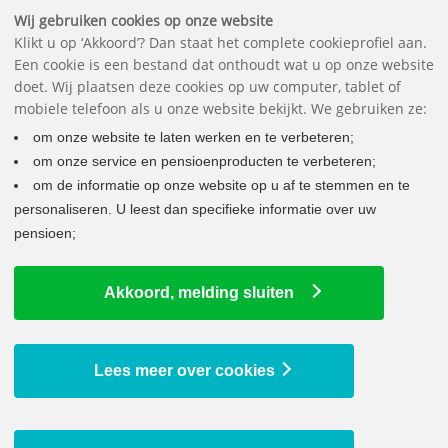
Downloads
Vragen
Contact
Het pensioenfonds
English
Wij gebruiken cookies op onze website
Klikt u op ‘Akkoord’? Dan staat het complete cookieprofiel aan.
Een cookie is een bestand dat onthoudt wat u op onze website
doet. Wij plaatsen deze cookies op uw computer, tablet of
mobiele telefoon als u onze website bekijkt. We gebruiken ze:
om onze website te laten werken en te verbeteren;
om onze service en pensioenproducten te verbeteren;
om de informatie op onze website op u af te stemmen en te
personaliseren. U leest dan specifieke informatie over uw
pensioen;
LAATSTE NIEUWS
Akkoord, melding sluiten
Uw pensioen wordt verhoogd
9 juli 2026
Bedrag ineens bij pensionering vanaf 2029 mogelijk
Lees meer over cookies
29 juni 2026
Uw jaaropgave staat voor u klaar