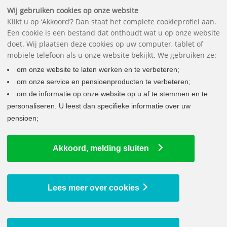
Downloads
Vragen
Contact
Het pensioenfonds
English
Wij gebruiken cookies op onze website
Klikt u op ‘Akkoord’? Dan staat het complete cookieprofiel aan.
Een cookie is een bestand dat onthoudt wat u op onze website
doet. Wij plaatsen deze cookies op uw computer, tablet of
mobiele telefoon als u onze website bekijkt. We gebruiken ze:
om onze website te laten werken en te verbeteren;
om onze service en pensioenproducten te verbeteren;
om de informatie op onze website op u af te stemmen en te
personaliseren. U leest dan specifieke informatie over uw
pensioen;
LAATSTE NIEUWS
Akkoord, melding sluiten
Uw pensioen wordt verhoogd
9 juli 2026
Bedrag ineens bij pensionering vanaf 2029 mogelijk
Lees meer over cookies
29 juni 2026
Uw jaaropgave staat voor u klaar