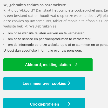
Downloads
Vragen
Contact
Het pensioenfonds
English
Wij gebruiken cookies op onze website
Klikt u op ‘Akkoord’? Dan staat het complete cookieprofiel aan. E
is een bestand dat onthoudt wat u op onze website doet. Wij pl
deze cookies op uw computer, tablet of mobiele telefoon als u o
website bekijkt. We gebruiken ze:
om onze website te laten werken en te verbeteren;
om onze service en pensioenproducten te verbeteren;
om de informatie op onze website op u af te stemmen en te perso
U leest dan specifieke informatie over uw pensioen;
LAATSTE NIEUWS
Akkoord, melding sluiten
Uw pensioen wordt verhoogd
9 juli 2026
Lees meer over cookies
Bedrag ineens bij pensionering vanaf 2029 mogelijk
29 juni 2026
Cookieprofielen
Uw jaaropgave staat voor u klaar