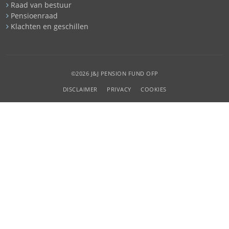
Raad van bestuur
Pensioenraad
Klachten en geschillen
©2026 J&J PENSION FUND OFP
DISCLAIMER
PRIVACY
COOKIES