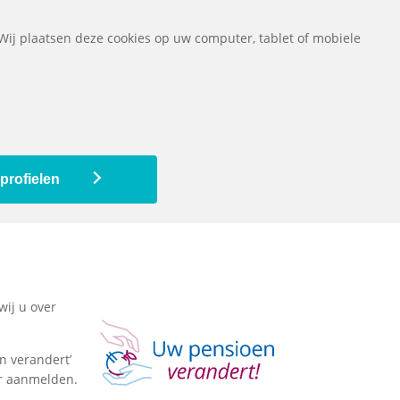
ownloads
Vragen
Contact
Het pensioenfonds
English
 Wij plaatsen deze cookies op uw computer, tablet of mobiele
De pensioenregeling
Mijn pensioen
profielen
wij u over
n verandert’
or aanmelden.