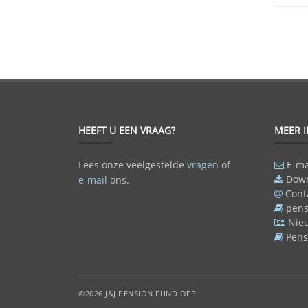
HEEFT U EEN VRAAG?
MEER 
Lees onze veelgestelde
vragen
of
E-ma
Dow
e-mail
ons.
Cont
pens
Nie
Pens
©2026 J&J PENSION FUND OFP