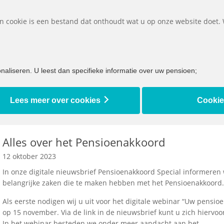
D
Een cookie is een bestand dat onthoudt wat u op onze website doet.
et ik doen bij...
Bijna met pensioen
Ik ben al met pensioen
aliseren. U leest dan specifieke informatie over uw pensioen;
Lees meer over cookies
Cookie
Alles over het Pensioenakkoord
12 oktober 2023
In onze digitale nieuwsbrief Pensioenakkoord Special informeren 
belangrijke zaken die te maken hebben met het Pensioenakkoord.
Als eerste nodigen wij u uit voor het digitale webinar “Uw pensioe
op 15 november. Via de link in de nieuwsbrief kunt u zich hiervo
In het webinar besteden we onder meer aandacht aan het