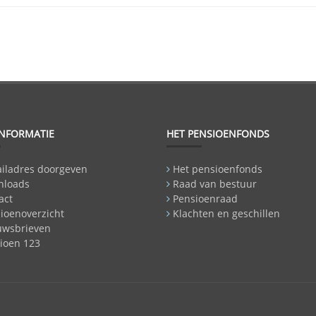
INFORMATIE
HET PENSIOENFONDS
iladres doorgeven
Het pensioenfonds
nloads
Raad van bestuur
act
Pensioenraad
ioenoverzicht
Klachten en geschillen
uwsbrieven
ioen 123