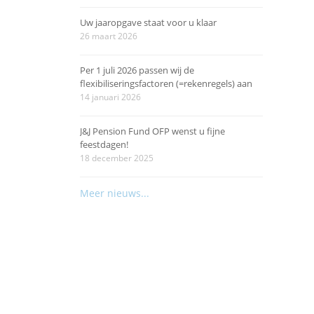
Uw jaaropgave staat voor u klaar
26 maart 2026
Per 1 juli 2026 passen wij de
flexibiliseringsfactoren (=rekenregels) aan
14 januari 2026
J&J Pension Fund OFP wenst u fijne
feestdagen!
18 december 2025
Meer nieuws...